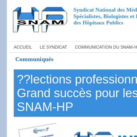
Syndicat National des Méd
Spécialistes, Biologistes e
des Hôpitaux Publics
ACCUEIL
LE SYNDICAT
COMMUNICATION DU SNAM-
Communiqués
??lections professionne
Grand succès pour les
SNAM-HP